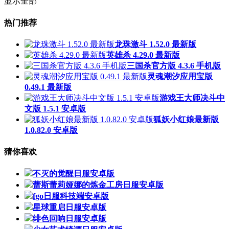
显示全部
热门推荐
龙珠激斗 1.52.0 最新版
英雄杀 4.29.0 最新版
三国杀官方版 4.3.6 手机版
灵魂潮汐应用宝版
0.49.1 最新版
游戏王大师决斗中
文版 1.5.1 安卓版
狐妖小红娘最新版
1.0.82.0 安卓版
猜你喜欢
不灭的觉醒日服安卓版
蕾斯蕾莉娅娜的炼金工房日服安卓版
fgo日服科技端安卓版
星球重启日服安卓版
绯色回响日服安卓版