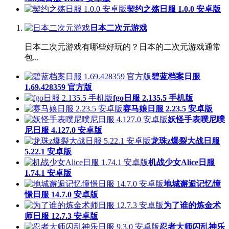
契约之殇日服 1.0.0 安卓版
日本二次元游戏
日本二次元游戏有哪些好玩的？日本的二次元游戏通常
包...
碧蓝档案日服
1.69.428359 官方版
fgo日服 2.135.5 手机版
赛马娘日服 2.23.5 安卓版
妖怪手表噗尼噗
尼日服 4.127.0 安卓版
龙珠z爆裂大战日服
5.22.1 安卓版
机战少女Alice日服
1.74.1 安卓版
地城邂逅记忆憧
憬日服 14.7.0 安卓版
为了谁的炼金术
师日服 12.7.3 安卓版
忍者大师闪乱神乐