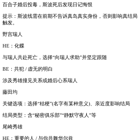
百合子婚后投毒，斯波死后发现日记悔恨‌
提示：斯波线需在前期‌不告诉真岛‌真实身份，否则影响真结局
触发‌。
‌野宫瑞人‌
‌HE：化蝶‌
与瑞人共赴死亡，选择“‌向瑞人求助‌”并坚定跟随‌
‌BE：共犯 / 虚无的明白‌
涉及秀雄撞见关系或婚后心系瑞人‌
‌藤田均‌
‌关键选项‌：选择“‌桔梗‌”(名字有某种意义)、亲近度影响结局‌
‌结局类型‌：含“秘密俱乐部”“静默守夜人”等‌
‌尾崎秀雄‌
‌HE：重要的人 / 与你共舞华尔兹‌