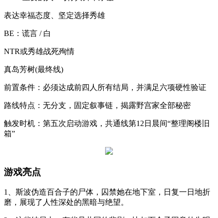
表达幸福态度、坚定选择秀雄‌
‌BE：谎言 / 白‌
NTR或秀雄战死殉情‌
‌真岛芳树(最终线)‌
‌前置条件‌：必须达成前四人所有结局，并满足六项硬性验证‌
‌路线特点‌：无分支，固定叙事链，揭露野宫家全部秘密‌
‌触发时机‌：第五次启动游戏，共通线第12日晨间“整理阁楼旧
箱”‌
游戏亮点
1、斯波伪造百合子的尸体，囚禁她在地下室，日复一日地折
磨，展现了人性深处的黑暗与绝望。