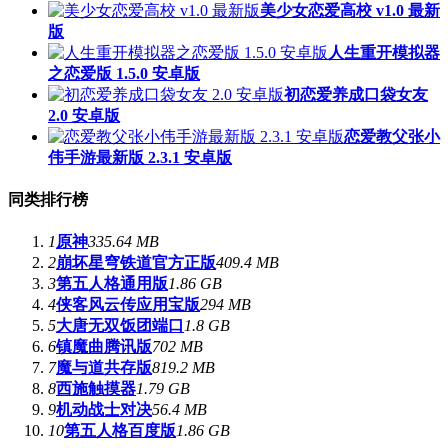
美少女恋爱高校 v1.0 最新
版
人生重开模拟器
之恋爱版 1.5.0 安卓版
初恋爱养成口袋女友
2.0 安卓版
恋爱教父张小
伟手游最新版 2.3.1 安卓版
同类排行榜
1
原神
335.64 MB
2
崩坏星穹铁道官方正版
409.4 MB
3
第五人格通用版
1.86 GB
4
侠客风云传应用宝版
294 MB
5
大唐无双饭团端口
1.8 GB
6
镇魔曲腾讯版
702 MB
7
魔与道共存版
819.2 MB
8
西施触摸器
1.79 GB
9
机动战士对决
56.4 MB
10
第五人格百度版
1.86 GB