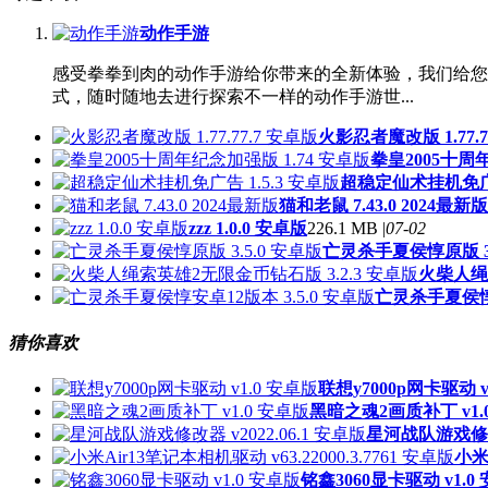
动作手游
感受拳拳到肉的动作手游给你带来的全新体验，我们给您
式，随时随地去进行探索不一样的动作手游世...
火影忍者魔改版 1.77.7
拳皇2005十周年
超稳定仙术挂机免广告
猫和老鼠 7.43.0 2024最新版
zzz 1.0.0 安卓版
226.1 MB |
07-02
亡灵杀手夏侯惇原版 3.
火柴人绳索
亡灵杀手夏侯惇安
猜你喜欢
联想y7000p网卡驱动 v
黑暗之魂2画质补丁 v1.
星河战队游戏修改器
小米A
铭鑫3060显卡驱动 v1.0