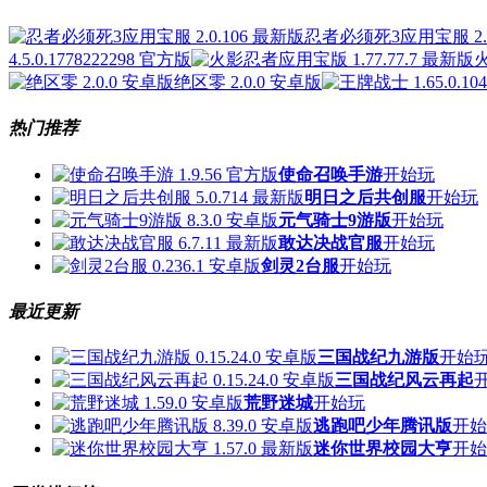
忍者必须死3应用宝服 2.0
4.5.0.1778222298 官方版
火
绝区零 2.0.0 安卓版
热门推荐
使命召唤手游
开始玩
明日之后共创服
开始玩
元气骑士9游版
开始玩
敢达决战官服
开始玩
剑灵2台服
开始玩
最近更新
三国战纪九游版
开始
三国战纪风云再起
荒野迷城
开始玩
逃跑吧少年腾讯版
开始
迷你世界校园大亨
开始