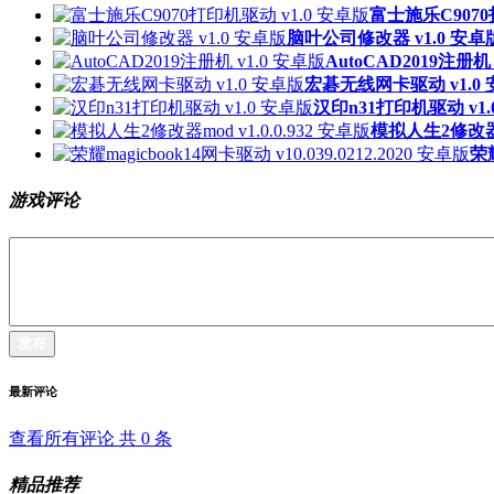
富士施乐C9070
脑叶公司修改器 v1.0 安卓
AutoCAD2019注册机 
宏碁无线网卡驱动 v1.0
汉印n31打印机驱动 v1.
模拟人生2修改器mo
荣耀
游戏评论
发布
最新评论
查看所有评论 共
0
条
精品推荐