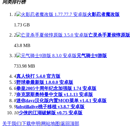
同类排行榜
1
火影忍者魔改版
1.73 GB
2
亡灵杀手夏侯惇原版
43.8 MB
3
元气骑士9游版
733.98 MB
4
真人快打 5.4.0 官方版
5
野球拳最新版 1.0.0.0 安卓版
6
拳皇2005十周年纪念加强版 1.74 安卓版
7
奈克瑟斯奥特曼中文版 v1.1.13 安卓版
8
迷你dayz汉化版内置MOD菜单 v1.4.1 安卓版
9
labstillalive桃子移植 v3.8.7 安卓版
10
少侠的江湖破解版 v0.75 安卓版
关于我们
|
下载申明
|
网站地图
|
返回顶部