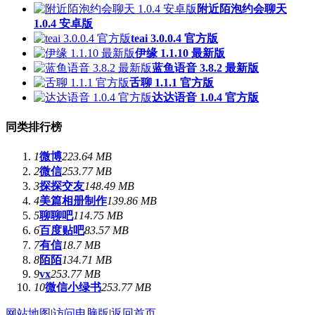
附近陌泡约会聊天
1.0.4 安卓版
teai 3.0.0.4 官方版
伊缘 1.1.10 最新版
蓝鱼语音 3.8.2 最新版
舌聊 1.1.1 官方版
达达语音 1.0.4 官方版
同类排行榜
1
微博
223.64 MB
2
微信
253.77 MB
3
探探交友
148.49 MB
4
美篇相册制作
139.86 MB
5
聊聊吧
114.75 MB
6
百度贴吧
83.57 MB
7
有信
18.7 MB
8
陌陌
134.71 MB
9
vx
253.77 MB
10
微信小绿书
253.77 MB
网站地图
|
访问电脑版
|
返回首页