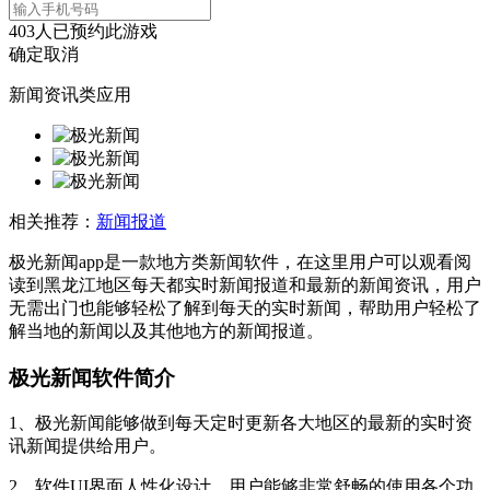
403
人已预约此游戏
确定
取消
新闻资讯类应用
相关推荐：
新闻报道
极光新闻app是一款地方类新闻软件，在这里用户可以观看阅
读到黑龙江地区每天都实时新闻报道和最新的新闻资讯，用户
无需出门也能够轻松了解到每天的实时新闻，帮助用户轻松了
解当地的新闻以及其他地方的新闻报道。
极光新闻软件简介
1、极光新闻能够做到每天定时更新各大地区的最新的实时资
讯新闻提供给用户。
2、软件UI界面人性化设计，用户能够非常舒畅的使用各个功