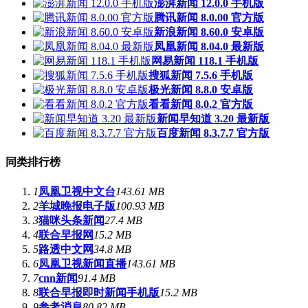
澎湃新闻 12.0.0 手机版
腾讯新闻 8.0.00 官方版
新浪新闻 8.60.0 安卓版
凤凰新闻 8.04.0 最新版
网易新闻 118.1 手机版
搜狐新闻 7.5.6 手机版
极光新闻 8.8.0 安卓版
看看新闻 8.0.2 官方版
新闻早知道 3.20 最新版
百度新闻 8.3.7.7 官方版
同类排行榜
1
凤凰卫视中文台
143.61 MB
2
羊城晚报电子版
100.93 MB
3
猫咪头条新闻
27.4 MB
4
联合早报网
15.2 MB
5
路透中文网
34.8 MB
6
凤凰卫视新闻直播
143.61 MB
7
cnn新闻
91.4 MB
8
联合早报即时新闻手机版
15.2 MB
9
参考消息
80.82 MB