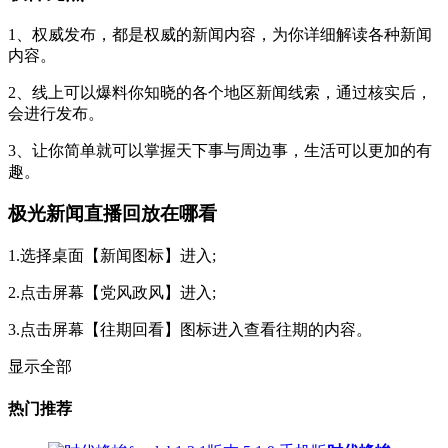
1、权威发布，都是权威的新闻内容，为你详细解读各种新闻
内容。
2、线上可以爆料你知晓的各个地区新闻线索，通过核实后，
会进行发布。
3、让你简单就可以掌握天下事与周边事，生活可以更加的有
趣。
极光新闻直播回放在哪看
1.选择桌面【新闻图标】进入;
2.点击屏幕【党风政风】进入;
3.点击屏幕【往期回看】图标进入查看往期的内容。
显示全部
热门推荐