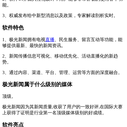
能。
3、权威发布给中新型消息以及政策，专家解读剖析实时。
软件特色
1、极光新闻拥有电视
直播
、民生服务、留言互动等功能，能
够提供最新、最快的新闻资讯。
2、新闻传播信息可视化、移动优先化、活动直播化的新趋
势。
3、通过内容、渠道、平台、管理、运营等方面的深度融合。
极光新闻属于什么级别的媒体
顶级。
极光新闻因为其新闻质量,收获了用户的一致好评,在国际大赛
上获得了证明是行业第一名顶级媒体级别的好成绩。
软件亮点