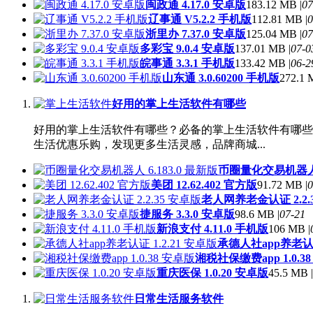
闽政通 4.17.0 安卓版
183.12 MB |
07
辽事通 V5.2.2 手机版
112.81 MB |
0
浙里办 7.37.0 安卓版
125.04 MB |
07
多彩宝 9.0.4 安卓版
137.01 MB |
07-0
皖事通 3.3.1 手机版
133.42 MB |
06-2
山东通 3.0.60200 手机版
272.1 
好用的掌上生活软件有哪些
好用的掌上生活软件有哪些？必备的掌上生活软件有哪些
生活优惠乐购，发现更多生活灵感，品牌商城...
币圈量化交易机器人 6
美团 12.62.402 官方版
91.72 MB |
0
老人网养老金认证 2.2.
捷服务 3.3.0 安卓版
98.6 MB |
07-21
新浪支付 4.11.0 手机版
106 MB |
承德人社app养老认证 
湘税社保缴费app 1.0.3
重庆医保 1.0.20 安卓版
45.5 MB |
日常生活服务软件