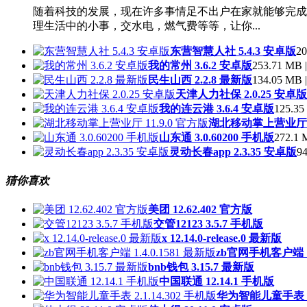
随着科技的发展，现在许多事情足不出户在家就能够完成
理生活中的小事，交水电，燃气费等等，让你...
东营智慧人社 5.4.3 安卓版
20
我的常州 3.6.2 安卓版
253.71 MB |
民生山西 2.2.8 最新版
134.05 MB |
天津人力社保 2.0.25 安卓版
我的连云港 3.6.4 安卓版
125.35
湖北移动掌上营业厅 11
山东通 3.0.60200 手机版
272.1 
灵动长春app 2.3.35 安卓版
94
猜你喜欢
美团 12.62.402 官方版
交管12123 3.5.7 手机版
x 12.14.0-release.0 最新版
zb官网手机客户端 1.
bnb钱包 3.15.7 最新版
中国联通 12.14.1 手机版
华为智能儿童手表 2.1