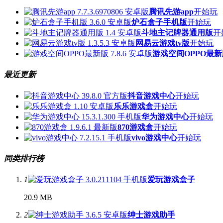
腾讯先游app
开始玩
炉石盒子手机版
开始玩
斗地主记牌器通用版
开
网易云游戏tv版
开始玩
游戏空间OPPO最新
最近更新
抖音游戏中心
开始玩
乐乐游戏盒
开始玩
华为游戏中心
开始玩
870游戏盒
开始玩
vivo游戏中心
开始玩
同类排行榜
1
爱玩游戏盒子
20.9 MB
2
绅士游戏助手