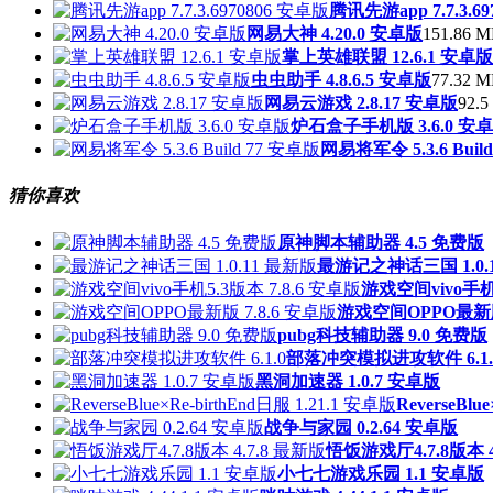
腾讯先游app 7.7.3.6
网易大神 4.20.0 安卓版
151.86 M
掌上英雄联盟 12.6.1 安卓版
虫虫助手 4.8.6.5 安卓版
77.32 M
网易云游戏 2.8.17 安卓版
92.5
炉石盒子手机版 3.6.0 安
网易将军令 5.3.6 Buil
猜你喜欢
原神脚本辅助器 4.5 免费版
最游记之神话三国 1.0.
游戏空间vivo手机5
游戏空间OPPO最新版 
pubg科技辅助器 9.0 免费版
部落冲突模拟进攻软件 6.1.
黑洞加速器 1.0.7 安卓版
ReverseBlu
战争与家园 0.2.64 安卓版
悟饭游戏厅4.7.8版本 4
小七七游戏乐园 1.1 安卓版