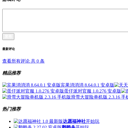
发布
最新评论
查看所有评论 共
0
条
精品推荐
宾果消消消 8.64.0.1 安卓版
蛋仔派对官服 1.0.276 安卓版
滑雪大冒险单机版 2.3.16 
热门推荐
达愿福神社
开始玩
鹅鸭杀
开始玩