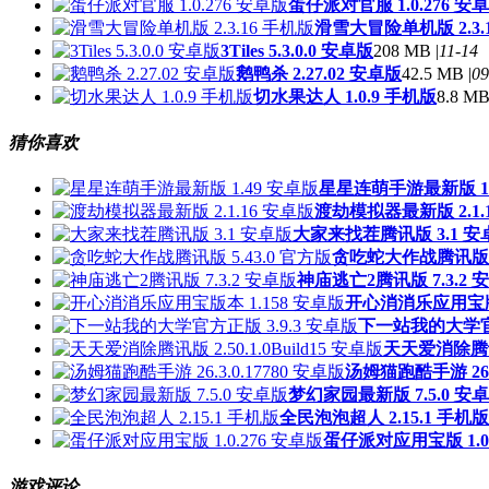
蛋仔派对官服 1.0.276 安
滑雪大冒险单机版 2.3.
3Tiles 5.3.0.0 安卓版
208 MB |
11-14
鹅鸭杀 2.27.02 安卓版
42.5 MB |
09
切水果达人 1.0.9 手机版
8.8 MB
猜你喜欢
星星连萌手游最新版 1.
渡劫模拟器最新版 2.1.
大家来找茬腾讯版 3.1 安
贪吃蛇大作战腾讯版 5.
神庙逃亡2腾讯版 7.3.2 
开心消消乐应用宝版本
下一站我的大学官方
天天爱消除腾讯版 
汤姆猫跑酷手游 26.3
梦幻家园最新版 7.5.0 安
全民泡泡超人 2.15.1 手机版
蛋仔派对应用宝版 1.0.
游戏评论