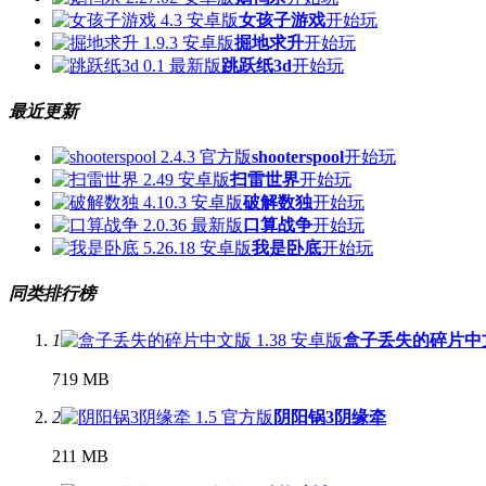
女孩子游戏
开始玩
掘地求升
开始玩
跳跃纸3d
开始玩
最近更新
shooterspool
开始玩
扫雷世界
开始玩
破解数独
开始玩
口算战争
开始玩
我是卧底
开始玩
同类排行榜
1
盒子丢失的碎片中
719 MB
2
阴阳锅3阴缘牵
211 MB