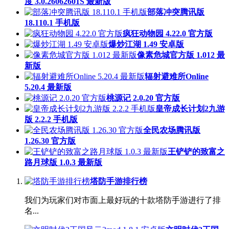
度 3.0.26062601S 最新版
部落冲突腾讯版
18.110.1 手机版
疯狂动物园 4.22.0 官方版
爆炒江湖 1.49 安卓版
像素危城官方版 1.012 最
新版
辐射避难所Online
5.20.4 最新版
桃源记 2.0.20 官方版
皇帝成长计划2九游
版 2.2.2 手机版
全民农场腾讯版
1.26.30 官方版
王铲铲的致富之
路月球版 1.0.3 最新版
塔防手游排行榜
我们为玩家们对市面上最好玩的十款塔防手游进行了排
名...