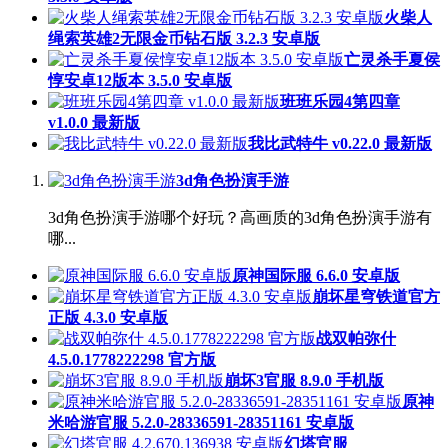
火柴人
绳索英雄2无限金币钻石版 3.2.3 安卓版
亡灵杀手夏侯
惇安卓12版本 3.5.0 安卓版
班班乐园4第四章
v1.0.0 最新版
我比武特牛 v0.22.0 最新版
3d角色扮演手游
3d角色扮演手游哪个好玩？高画质的3d角色扮演手游有
哪...
原神国际服 6.6.0 安卓版
崩坏星穹铁道官方
正版 4.3.0 安卓版
战双帕弥什
4.5.0.1778222298 官方版
崩坏3官服 8.9.0 手机版
原神
米哈游官服 5.2.0-28336591-28351161 安卓版
幻塔官服