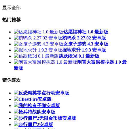
显示全部
热门推荐
达愿福神社 1.0 最新版
鹅鸭杀 2.27.02 安卓版
女孩子游戏 4.3 安卓版
掘地求升 1.9.3 安卓版
跳跃纸3d 0.1 最新版
闲置大富翁模拟器 1.0 最
新版
猜你喜欢
反恐精英零点行动安卓版
ChestFire安卓版
我的枪有子弹安卓版
枪兵特战队安卓版
步行僵尸2无限金币版安卓版
步行僵尸2安卓版