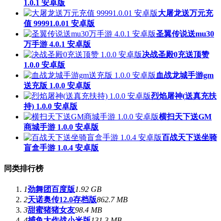
1.0.1 安卓版
大屠龙送万元充
值 99991.0.01 安卓版
圣翼传说送mu30
万手游 4.0.1 安卓版
决战圣殿0充送顶赞
1.0.0 安卓版
血战龙城手游gm
送充版 1.0.0 安卓版
烈焰屠神(送真充扶
持) 1.0.0 安卓版
横扫天下送GM
商城手游 1.0.0 安卓版
百战天下送坐骑
盲盒手游 1.0.4 安卓版
同类排行榜
1
劲舞团百度版
1.92 GB
2
天诺奥传12.0存档版
862.7 MB
3
甜蜜猪猪女友
98.4 MB
4
捕鱼大作战小米版
131.3 MB