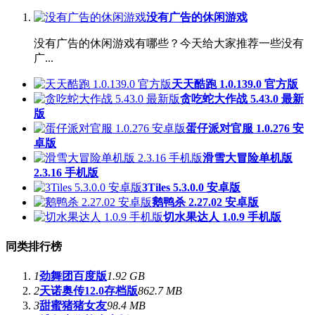
没有广告的休闲游戏
没有广告的休闲游戏有哪些？今天给大家推荐一些没有
广...
天天酷跑 1.0.139.0 官方版
贪吃蛇大作战 5.43.0 最新
版
蛋仔派对官服 1.0.276 安
卓版
滑雪大冒险单机版
2.3.16 手机版
3Tiles 5.3.0.0 安卓版
鹅鸭杀 2.27.02 安卓版
切水果达人 1.0.9 手机版
同类排行榜
1
劲舞团百度版
1.92 GB
2
天诺奥传12.0存档版
862.7 MB
3
甜蜜猪猪女友
98.4 MB